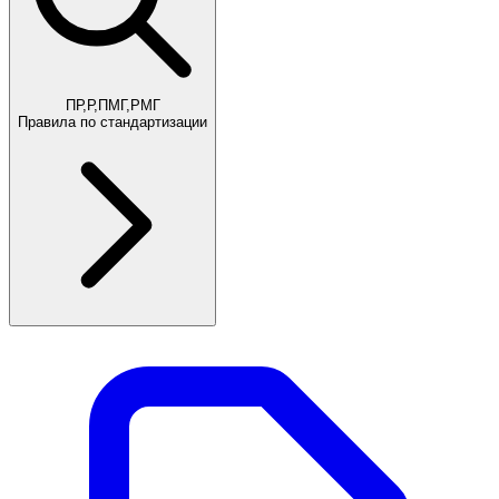
ПР,Р,ПМГ,РМГ
Правила по стандартизации