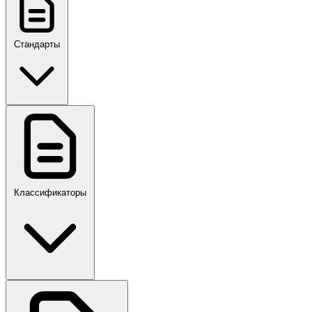
Стандарты
ГОСТ, ГОСТ Р, ПНСТ
Классификаторы
Своды правил
ПР,Р,ПМГ,РМГ